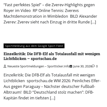
“Fast perfektes Spiel” – die Zverev-Highlights gegen
Royer im Video RP Online Tennis: Zverevs
Machtdemonstration in Wimbledon BILD Alexander
Zverev: Zverev sieht nach Einzug in dritte Runde […]
Sportmeldung aus dem Google Sport Feed
Einzelkritik: Die DFB-Elf als Totalausfall mit wenigen
Lichtblicken – sportschau.de
Neueste Sportmeldungen – Sportticker.info
June 30, 2026
0
Einzelkritik: Die DFB-Elf als Totalausfall mit wenigen
Lichtblicken sportschau.de WM 2026: Peinliches Elfer-
Aus gegen Paraguay – Nächster deutscher Fußball-
Albtraum! BILD “Deutschland stolz machen”: DFB-
Kapitän findet im tiefsten […]