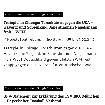
Sportmeldung aus dem Google Sport Feed
Testspiel in Chicago: Torschützen gegen die USA –
Havertz und Sorgenkind Sané stimmen Nagelsmann
froh – WELT
Neueste Sportmeldungen – Sportticker.info
June 7, 2026
0
Testspiel in Chicago: Torschützen gegen die USA –
Havertz und Sorgenkind Sané stimmen Nagelsmann
froh WELT Deutschland gewinnt letzten WM-Test
knapp gegen die USA Frankfurter Rundschau WM […]
Sportmeldung aus dem Google Sport Feed
BFV-Statement zur Erklärung des TSV 1860 München
– Bayerischer Fussball-Verband