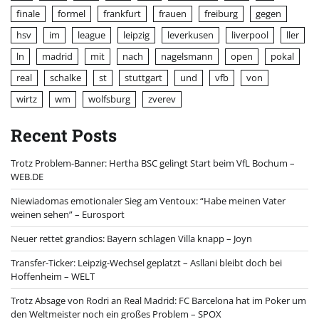
finale
formel
frankfurt
frauen
freiburg
gegen
hsv
im
league
leipzig
leverkusen
liverpool
ller
ln
madrid
mit
nach
nagelsmann
open
pokal
real
schalke
st
stuttgart
und
vfb
von
wirtz
wm
wolfsburg
zverev
Recent Posts
Trotz Problem-Banner: Hertha BSC gelingt Start beim VfL Bochum –
WEB.DE
Niewiadomas emotionaler Sieg am Ventoux: “Habe meinen Vater
weinen sehen” – Eurosport
Neuer rettet grandios: Bayern schlagen Villa knapp – Joyn
Transfer-Ticker: Leipzig-Wechsel geplatzt – Asllani bleibt doch bei
Hoffenheim – WELT
Trotz Absage von Rodri an Real Madrid: FC Barcelona hat im Poker um
den Weltmeister noch ein großes Problem – SPOX