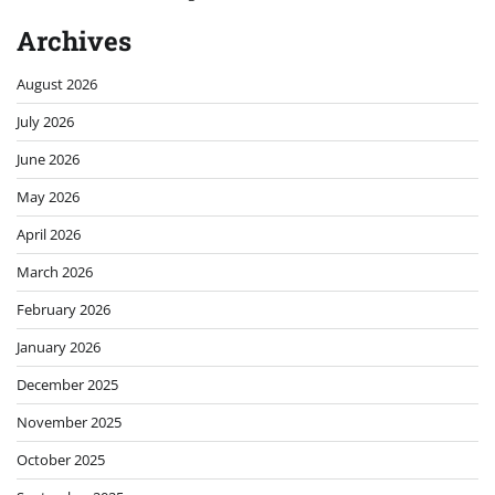
Archives
August 2026
July 2026
June 2026
May 2026
April 2026
March 2026
February 2026
January 2026
December 2025
November 2025
October 2025