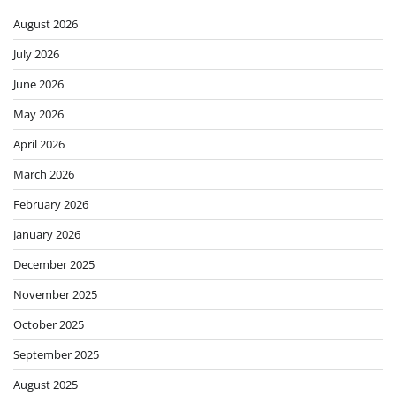
August 2026
July 2026
June 2026
May 2026
April 2026
March 2026
February 2026
January 2026
December 2025
November 2025
October 2025
September 2025
August 2025