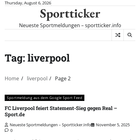
Skip
Thursday, August 6, 2026
Sportticker
to
content
Neueste Sportmeldungen – sportticker.info
Tag:
liverpool
Home
liverpool
Page 2
Sportmeldung aus dem Google Sport Feed
FC Liverpool feiert Statement-Sieg gegen Real –
Sport.de
Neueste Sportmeldungen – Sportticker.info
November 5, 2025
0