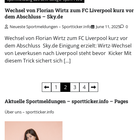
Wechsel von Florian Wirtz zum FC Liverpool kurz vor
dem Abschluss – Sky.de
Neueste Sportmeldungen – Sportticker.info
June 11, 2025
0
Wechsel von Florian Wirtz zum FC Liverpool kurz vor
dem Abschluss Sky.de Einigung erzielt: Wirtz-Wechsel
von Leverkusen nach Liverpool steht bevor Kicker Mit
diesem Trick sichert sich […]
Posts
1
2
3
4
pagination
Aktuelle Sportmeldungen – sportticker.info – Pages
Über uns – sportticker.info