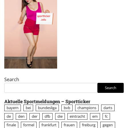
Search
Search
Aktuelle Sportmeldungen – Sportticker
bayern
bei
bundesliga
bvb
champions
darts
de
den
der
dfb
die
eintracht
em
fc
finale
formel
frankfurt
frauen
freiburg
gegen