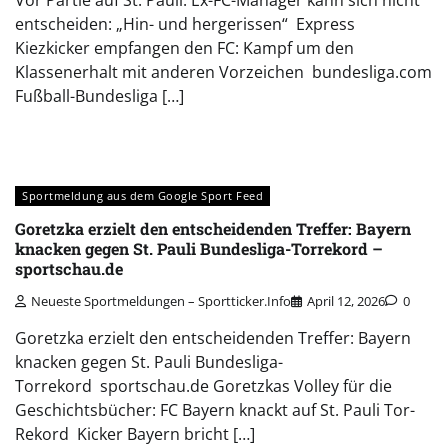
entscheiden: „Hin- und hergerissen“ Express
Kiezkicker empfangen den FC: Kampf um den
Klassenerhalt mit anderen Vorzeichen bundesliga.com
Fußball-Bundesliga […]
Sportmeldung aus dem Google Sport Feed
Goretzka erzielt den entscheidenden Treffer: Bayern
knacken gegen St. Pauli Bundesliga-Torrekord –
sportschau.de
Neueste Sportmeldungen – Sportticker.info
April 12, 2026
0
Goretzka erzielt den entscheidenden Treffer: Bayern
knacken gegen St. Pauli Bundesliga-
Torrekord sportschau.de Goretzkas Volley für die
Geschichtsbücher: FC Bayern knackt auf St. Pauli Tor-
Rekord Kicker Bayern bricht […]