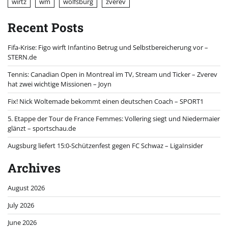
wirtz
wm
wolfsburg
zverev
Recent Posts
Fifa-Krise: Figo wirft Infantino Betrug und Selbstbereicherung vor –
STERN.de
Tennis: Canadian Open in Montreal im TV, Stream und Ticker – Zverev
hat zwei wichtige Missionen – Joyn
Fix! Nick Woltemade bekommt einen deutschen Coach – SPORT1
5. Etappe der Tour de France Femmes: Vollering siegt und Niedermaier
glänzt – sportschau.de
Augsburg liefert 15:0-Schützenfest gegen FC Schwaz – LigaInsider
Archives
August 2026
July 2026
June 2026