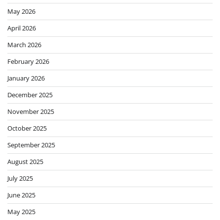
May 2026
April 2026
March 2026
February 2026
January 2026
December 2025
November 2025
October 2025
September 2025
August 2025
July 2025
June 2025
May 2025