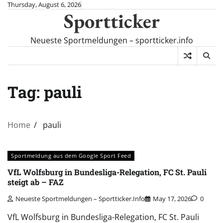
Skip
Thursday, August 6, 2026
Sportticker
to
content
Neueste Sportmeldungen – sportticker.info
Tag:
pauli
Home
pauli
Sportmeldung aus dem Google Sport Feed
VfL Wolfsburg in Bundesliga-Relegation, FC St. Pauli
steigt ab – FAZ
Neueste Sportmeldungen – Sportticker.info
May 17, 2026
0
VfL Wolfsburg in Bundesliga-Relegation, FC St. Pauli