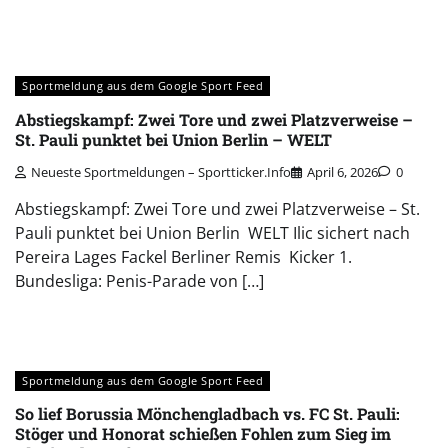
Sportmeldung aus dem Google Sport Feed
Abstiegskampf: Zwei Tore und zwei Platzverweise –
St. Pauli punktet bei Union Berlin – WELT
Neueste Sportmeldungen – Sportticker.info
April 6, 2026
0
Abstiegskampf: Zwei Tore und zwei Platzverweise – St.
Pauli punktet bei Union Berlin WELT Ilic sichert nach
Pereira Lages Fackel Berliner Remis Kicker 1.
Bundesliga: Penis-Parade von […]
Sportmeldung aus dem Google Sport Feed
So lief Borussia Mönchengladbach vs. FC St. Pauli:
Stöger und Honorat schießen Fohlen zum Sieg im