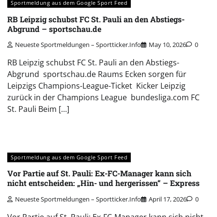
Sportmeldung aus dem Google Sport Feed
RB Leipzig schubst FC St. Pauli an den Abstiegs-
Abgrund – sportschau.de
Neueste Sportmeldungen – Sportticker.info
May 10, 2026
0
RB Leipzig schubst FC St. Pauli an den Abstiegs-
Abgrund sportschau.de Raums Ecken sorgen für
Leipzigs Champions-League-Ticket Kicker Leipzig
zurück in der Champions League bundesliga.com FC
St. Pauli Beim […]
Sportmeldung aus dem Google Sport Feed
Vor Partie auf St. Pauli: Ex-FC-Manager kann sich
nicht entscheiden: „Hin- und hergerissen“ – Express
Neueste Sportmeldungen – Sportticker.info
April 17, 2026
0
Vor Partie auf St. Pauli: Ex-FC-Manager kann sich nicht