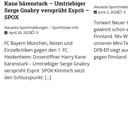
Kane bärenstark – Umtriebiger
Neueste Sportmeldu
Serge Gnabry versprüht Esprit –
June 2, 2026
0
SPOX
Torwart Neuer t
Neueste Sportmeldungen – Sportticker.info
gewinnt schon 
April 20, 2025
0
Finnland Ntv WM
FC Bayern München, Noten und
unseren Mini-Te
Einzelkritiken gegen den 1. FC
DFB-Elf siegt a
Heidenheim: Dosenöffner Harry Kane
gegen Finnland 
bärenstark – Umtriebiger Serge Gnabry
versprüht Esprit SPOX Kimmich setzt
den Schlusspunkt: […]