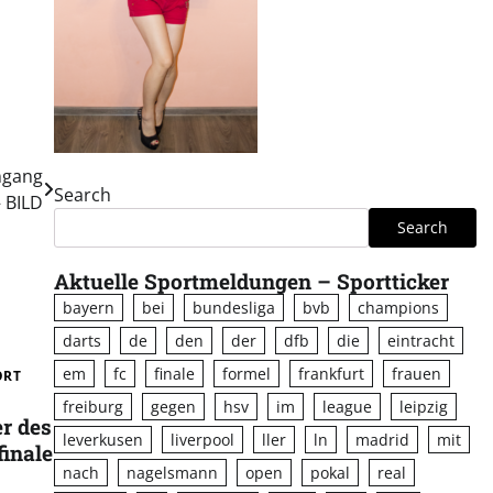
ngang
Search
– BILD
Search
Aktuelle Sportmeldungen – Sportticker
bayern
bei
bundesliga
bvb
champions
darts
de
den
der
dfb
die
eintracht
em
fc
finale
formel
frankfurt
frauen
ORT
freiburg
gegen
hsv
im
league
leipzig
r des
leverkusen
liverpool
ller
ln
madrid
mit
inale
nach
nagelsmann
open
pokal
real