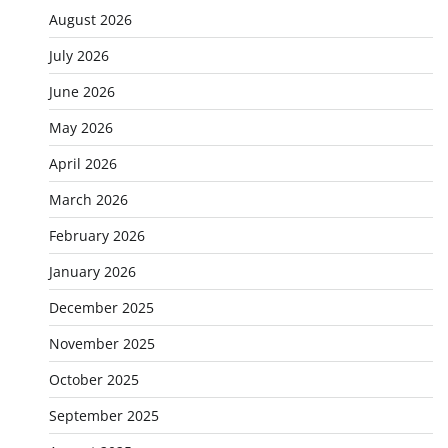
August 2026
July 2026
June 2026
May 2026
April 2026
March 2026
February 2026
January 2026
December 2025
November 2025
October 2025
September 2025