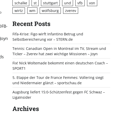
schalke
st
stuttgart
und
vfb
von
wirtz
wm
wolfsburg
zverev
o
Recent Posts
DFB-
Fifa-Krise: Figo wirft Infantino Betrug und
Joyn
Selbstbereicherung vor – STERN.de
Tennis: Canadian Open in Montreal im TV, Stream und
Ticker – Zverev hat zwei wichtige Missionen – Joyn
ds
Fix! Nick Woltemade bekommt einen deutschen Coach –
SPORT1
5. Etappe der Tour de France Femmes: Vollering siegt
und Niedermaier glänzt – sportschau.de
Augsburg liefert 15:0-Schützenfest gegen FC Schwaz –
LigaInsider
Archives