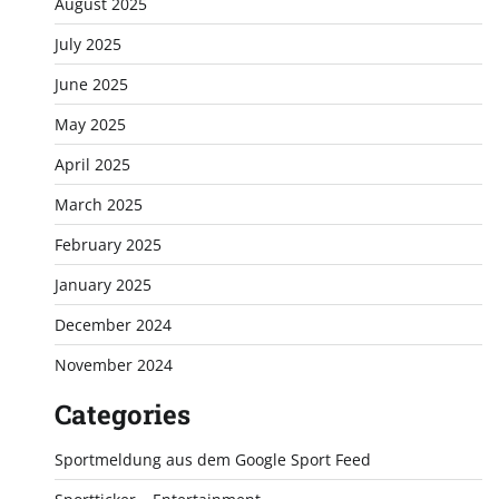
August 2025
July 2025
June 2025
May 2025
April 2025
March 2025
February 2025
January 2025
December 2024
November 2024
Categories
Sportmeldung aus dem Google Sport Feed