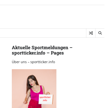
Aktuelle Sportmeldungen –
sportticker.info – Pages
Über uns – sportticker.info