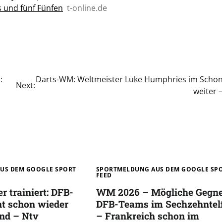
s und fünf Fünfen
t-online.de
:
Darts-WM: Weltmeister Luke Humphries im Scho
Next:
weiter 
US DEM GOOGLE SPORT
SPORTMELDUNG AUS DEM GOOGLE SP
FEED
r trainiert: DFB-
WM 2026 – Mögliche Gegne
t schon wieder
DFB-Teams im Sechzehntelf
nd – Ntv
– Frankreich schon im