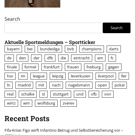
Search
Search
Aktuelle Sportmeldungen – Sportticker
bayern
bei
bundesliga
bvb
champions
darts
de
den
der
dfb
die
eintracht
em
fc
finale
formel
frankfurt
frauen
freiburg
gegen
hsv
im
league
leipzig
leverkusen
liverpool
ller
ln
madrid
mit
nach
nagelsmann
open
pokal
real
schalke
st
stuttgart
und
vfb
von
wirtz
wm
wolfsburg
zverev
Recent Posts
Fifa-Krise: Figo wirft Infantino Betrug und Selbstbereicherung vor –