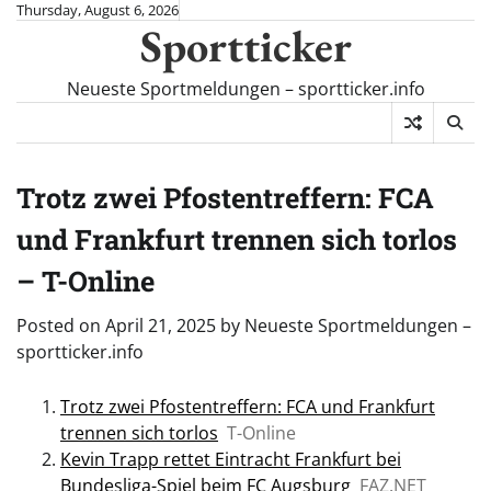
Skip
Thursday, August 6, 2026
Sportticker
to
content
Neueste Sportmeldungen – sportticker.info
Trotz zwei Pfostentreffern: FCA
und Frankfurt trennen sich torlos
– T-Online
Posted on
April 21, 2025
by
Neueste Sportmeldungen –
sportticker.info
Trotz zwei Pfostentreffern: FCA und Frankfurt
trennen sich torlos
T-Online
Kevin Trapp rettet Eintracht Frankfurt bei
Bundesliga-Spiel beim FC Augsburg
FAZ.NET