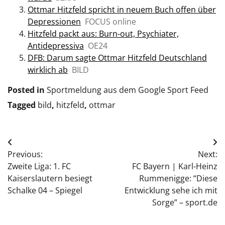
Ottmar Hitzfeld spricht in neuem Buch offen über
Depressionen
FOCUS online
Hitzfeld packt aus: Burn-out, Psychiater,
Antidepressiva
OE24
DFB: Darum sagte Ottmar Hitzfeld Deutschland
wirklich ab
BILD
Posted in
Sportmeldung aus dem Google Sport Feed
Tagged
bild
,
hitzfeld
,
ottmar
Post
Previous:
Next:
navigation
Zweite Liga: 1. FC
FC Bayern | Karl-Heinz
Kaiserslautern besiegt
Rummenigge: “Diese
Schalke 04 – Spiegel
Entwicklung sehe ich mit
Sorge” – sport.de