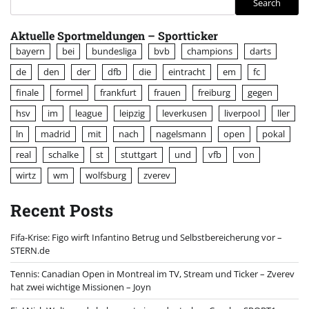
Search
Aktuelle Sportmeldungen – Sportticker
bayern
bei
bundesliga
bvb
champions
darts
de
den
der
dfb
die
eintracht
em
fc
finale
formel
frankfurt
frauen
freiburg
gegen
hsv
im
league
leipzig
leverkusen
liverpool
ller
ln
madrid
mit
nach
nagelsmann
open
pokal
real
schalke
st
stuttgart
und
vfb
von
wirtz
wm
wolfsburg
zverev
Recent Posts
Fifa-Krise: Figo wirft Infantino Betrug und Selbstbereicherung vor –
STERN.de
Tennis: Canadian Open in Montreal im TV, Stream und Ticker – Zverev
hat zwei wichtige Missionen – Joyn