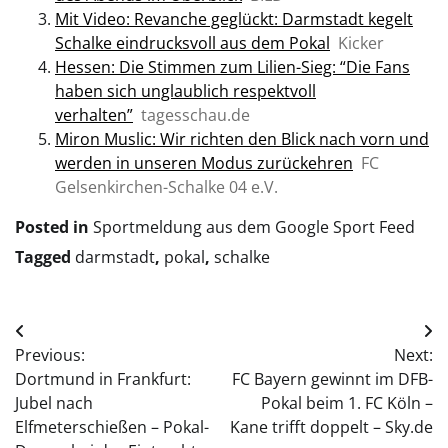
Mit Video: Revanche geglückt: Darmstadt kegelt
Schalke eindrucksvoll aus dem Pokal
Kicker
Hessen: Die Stimmen zum Lilien-Sieg: “Die Fans
haben sich unglaublich respektvoll
verhalten”
tagesschau.de
Miron Muslic: Wir richten den Blick nach vorn und
werden in unseren Modus zurückehren
FC
Gelsenkirchen-Schalke 04 e.V.
Posted in
Sportmeldung aus dem Google Sport Feed
Tagged
darmstadt
,
pokal
,
schalke
Post
Previous:
Next:
navigation
Dortmund in Frankfurt:
FC Bayern gewinnt im DFB-
Jubel nach
Pokal beim 1. FC Köln –
Elfmeterschießen – Pokal-
Kane trifft doppelt – Sky.de