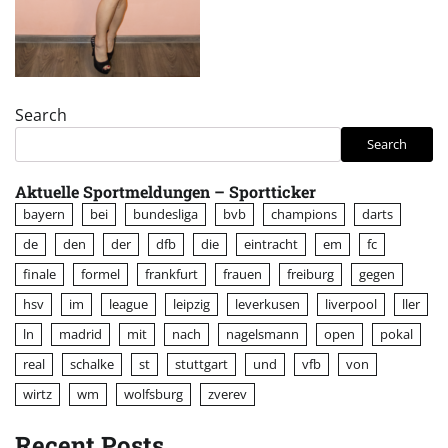
Search
Search
Aktuelle Sportmeldungen – Sportticker
bayern
bei
bundesliga
bvb
champions
darts
de
den
der
dfb
die
eintracht
em
fc
finale
formel
frankfurt
frauen
freiburg
gegen
hsv
im
league
leipzig
leverkusen
liverpool
ller
ln
madrid
mit
nach
nagelsmann
open
pokal
real
schalke
st
stuttgart
und
vfb
von
wirtz
wm
wolfsburg
zverev
Recent Posts