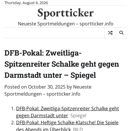
Skip
Thursday, August 6, 2026
Sportticker
to
content
Neueste Sportmeldungen – sportticker.info
DFB-Pokal: Zweitliga-
Spitzenreiter Schalke geht gegen
Darmstadt unter – Spiegel
Posted on
October 30, 2025
by
Neueste
Sportmeldungen – sportticker.info
DFB-Pokal: Zweitliga-Spitzenreiter Schalke geht
gegen Darmstadt unter
Spiegel
DFB-Pokal: Heftige Schalke-Klatsche! Die Spiele
des Abends im Überblick
BILD