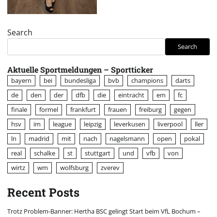
Search
Search
Aktuelle Sportmeldungen – Sportticker
bayern
bei
bundesliga
bvb
champions
darts
de
den
der
dfb
die
eintracht
em
fc
finale
formel
frankfurt
frauen
freiburg
gegen
hsv
im
league
leipzig
leverkusen
liverpool
ller
ln
madrid
mit
nach
nagelsmann
open
pokal
real
schalke
st
stuttgart
und
vfb
von
wirtz
wm
wolfsburg
zverev
Recent Posts
Trotz Problem-Banner: Hertha BSC gelingt Start beim VfL Bochum –