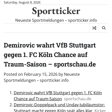
Skip
Saturday, August 8, 2026
Sportticker
to
content
Neueste Sportmeldungen – sportticker.info
Demirovic wahrt VfB Stuttgart
gegen 1. FC Köln Chance auf
Traum-Saison – sportschau.de
Posted on
February 15, 2026
by
Neueste
Sportmeldungen – sportticker.info
Demirovic wahrt VfB Stuttgart gegen 1. FC Köln
Chance auf Traum-Saison
sportschau.de
Demirovic-Doppelpack und Undav-Jubiläumstor:
Stuttgart macht gegen Köln spät alles klar
Kicker