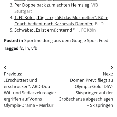
Per Doppelpack zum achten Heimsieg
VfB
Stuttgart
1. FC Köln: „Täglich grüßt das Murmeltier“: Köln-
Coach bedient nach Karnevals-Dämpfer
BILD
Schwäbe: „Es ist ernüchternd “
1. FC Köln
Posted in
Sportmeldung aus dem Google Sport Feed
Tagged
fc
,
ln
,
vfb
Post
Previous:
Next:
navigation
„Erschüttert und
Domen Prevc fliegt zu
erschrocken“: ARD-Duo
Olympia-Gold! DSV-
Witt und Sedlaczek reagiert
Skispringer auf der
ergriffen auf Vonns
Großschanze abgeschlagen
Olympia-Drama – Merkur
– Skispringen